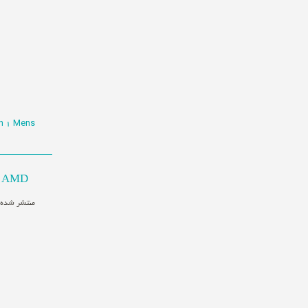
an 1 Mens
AMD با ترکیب دو RADEON R9، سریع‌ترین کارت گرافیک موجود را معرفی کرد
منتشر شده در یکشنبه, 