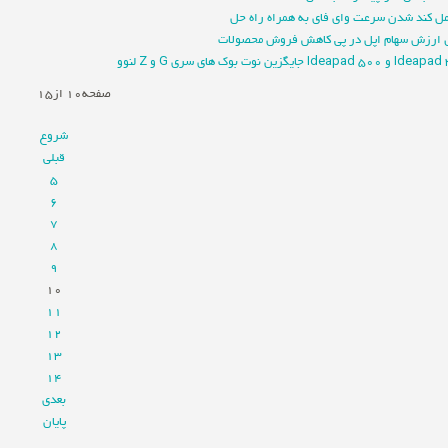
 ارزش سهام اپل در پی کاهش فروش محصولات
Ideapad  جایگزین نوت بوک های سری G و Z لنوو
صفحه10 از15
شروع
قبلی
5
6
7
8
9
10
11
12
13
14
بعدی
پایان