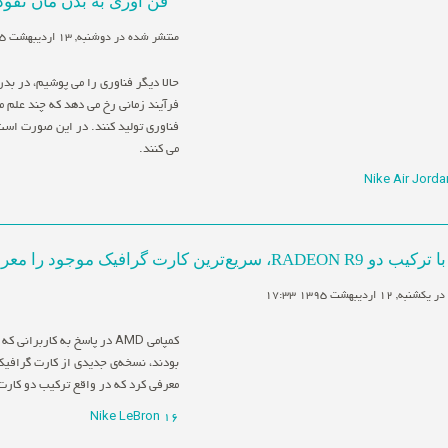
فن آوری به بدن مان نفوذ
منتشر شده در دوشنبه, 13 ارديبهشت 1395 15:54
حالا دیگر فناوری را می پوشیم، در بدن 
فرآیند زمانی رخ می دهد که چند علم
فناوری تولید کنند. در این صورت است
می کنند.
Nike Air Jord
12 ارديبهشت 1395 17:33
کمپامی AMD در پاسخ به کارب
معرفی کرد که در واقع ترکیب دو کارت Radeon R9 است
Nike LeBron 16